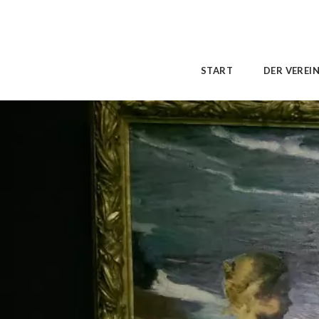
START
DER VEREI