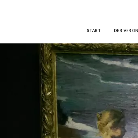
START
DER VEREI